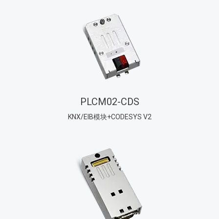
PLCM02-CDS
KNX/EIB模块+CODESYS V2